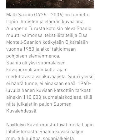
Matti Saanio
(1925 - 2006)
on tunnettu
Lapin ihmisten ja elämän kuvaajana.
Alunperin Turusta kotoisin oleva Saanio
muutti vaimonsa, tekstiilitaiteilija Elsa
Montell-Saanion kotikylään Oikaraisiin
vuonna 1950 ja alkoi taltioimaan
pohjoisen elämänmenoa.
Saanio oli yksi suomalaisen
kuvajournalismin kulta-ajan
merkittävistä valokuvaajista. Suuri yleisö
ei häntä tunne, ei ainakaan enää. 1960-
luvulla hänen kuviaan katsottiin tarkasti
ainakin 110 000 suomalaiskodissa, sillä
niitä julkaistiin paljon Suomen
Kuvalehdessä.
Näyttelyn kuvat muistuttavat meitä Lapin
lähihistoriasta. Saanio kuvasi paljon
mm. tukinuittoa, sodanjälkeistä