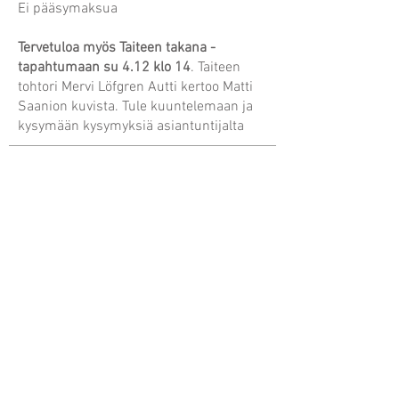
Ei pääsymaksua
Tervetuloa myös Taiteen takana -
tapahtumaan su 4.12 klo 14
. Taiteen
tohtori Mervi Löfgren Autti kertoo Matti
Saanion kuvista. Tule kuuntelemaan ja
kysymään kysymyksiä asiantuntijalta
Villa Vinkkeli
Taidegalleria
Vuopajantie 15, 96400 Rovaniemi
email: kuva(at)kaisasiren.fi
puh:
+358-40-7769706
Muut nettisivut
Kaisan taidevalokuvaus
Kaisan lehtikuvaus
ICM Photo Academy
Sosiaalinen media
@ICM_kaisasiren
@Villavinkkeli
facebook.com/KaisaSiren