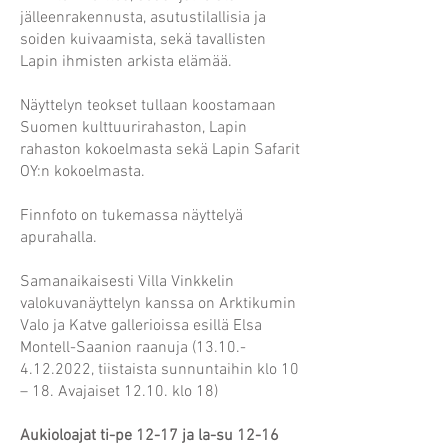
jälleenrakennusta, asutustilallisia ja
soiden kuivaamista, sekä tavallisten
Lapin ihmisten arkista elämää.
Näyttelyn teokset tullaan koostamaan
Suomen kulttuurirahaston, Lapin
rahaston kokoelmasta sekä Lapin Safarit
OY:n kokoelmasta.
Finnfoto on tukemassa näyttelyä
apurahalla.
Samanaikaisesti Villa Vinkkelin
valokuvanäyttelyn kanssa on Arktikumin
Valo ja Katve gallerioissa esillä Elsa
Montell-Saanion raanuja
(13.10.-
4.12.2022
, tiistaista sunnuntaihin klo 10
– 18. Avajaiset 12.10. klo 18)
Aukioloajat ti-pe 12-17 ja la-su 12-16