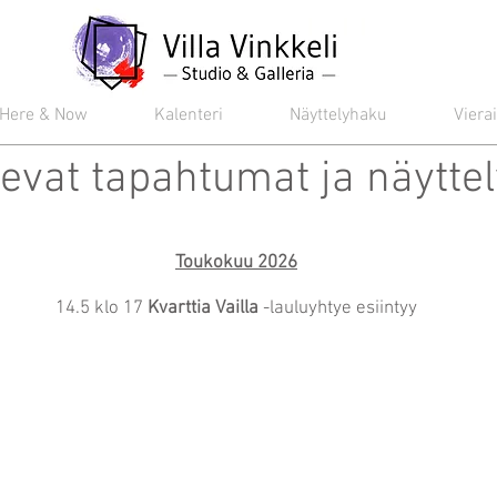
Here & Now
Kalenteri
Näyttelyhaku
Vierai
levat tapahtumat ja näyttel
Toukokuu 2026
14.5 klo 17
Kvarttia Vailla
-lauluyhtye esiintyy